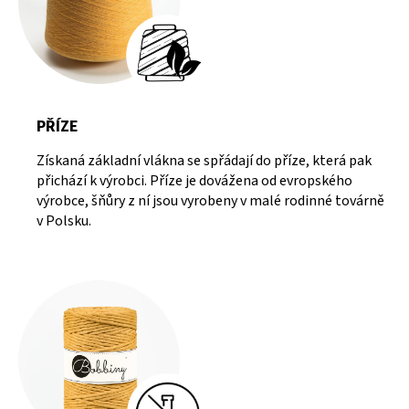
PŘÍZE
Získaná základní vlákna se spřádají do příze, která pak
přichází k výrobci. Příze je dovážena od evropského
výrobce, šňůry z ní jsou vyrobeny v malé rodinné továrně
v Polsku.