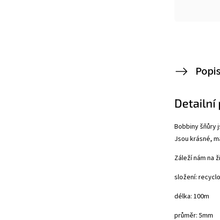
Popi
Detailní
Bobbiny šňůry j
Jsou krásné, ma
Záleží nám na ž
složení: recyc
délka: 100m
průměr: 5mm