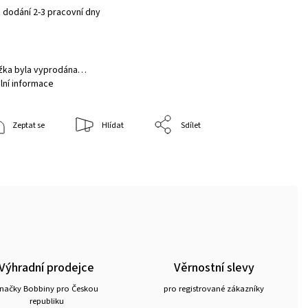
 dodání 2-3 pracovní dny
žka byla vyprodána…
lní informace
Zeptat se
Hlídat
Sdílet
Výhradní prodejce
Věrnostní slevy
načky Bobbiny pro Českou
pro registrované zákazníky
republiku