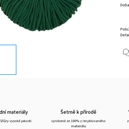
Doba
Polo
Detai
dní materiály
Šetrně k přírodě
šňůry vysoké jakosti
vyrobené ze 100% z recyklovaného
z
materiálu