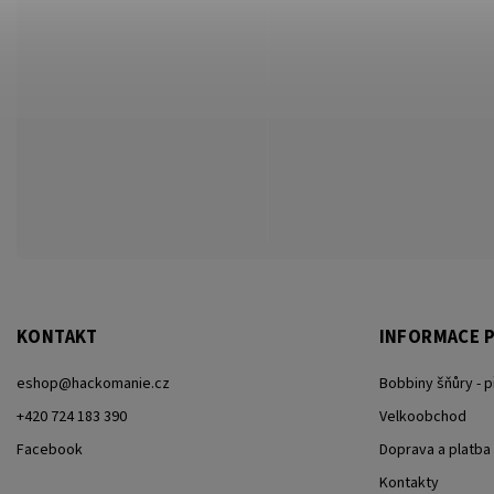
KONTAKT
INFORMACE P
eshop
@
hackomanie.cz
Bobbiny šňůry - 
+420 724 183 390
Velkoobchod
Facebook
Doprava a platba
Kontakty