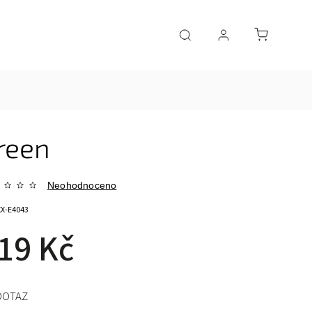
reen
Neohodnoceno
XX-E4043
19 Kč
DOTAZ