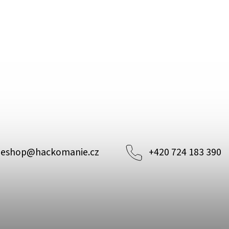
eshop
@
hackomanie.cz
+420 724 183 390