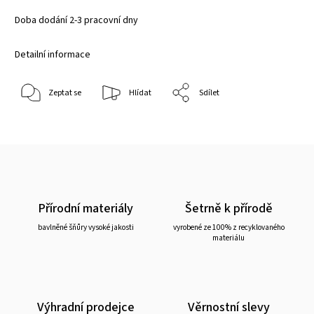
Doba dodání 2-3 pracovní dny
Detailní informace
Zeptat se
Hlídat
Sdílet
Přírodní materiály
Šetrně k přírodě
bavlněné šňůry vysoké jakosti
vyrobené ze 100% z recyklovaného
materiálu
Výhradní prodejce
Věrnostní slevy