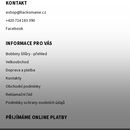
KONTAKT
eshop
@
hackomanie.cz
+420 724 183 390
Facebook
INFORMACE PRO VÁS
Bobbiny šňůry - přehled
Velkoobchod
Doprava a platba
Kontakty
Obchodní podmínky
Reklamační řád
Podmínky ochrany osobních údajů
PŘIJÍMÁME ONLINE PLATBY