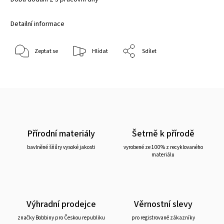
Detailní informace
Zeptat se
Hlídat
Sdílet
Přírodní materiály
Šetrně k přírodě
bavlněné šňůry vysoké jakosti
vyrobené ze 100% z recyklovaného
materiálu
Výhradní prodejce
Věrnostní slevy
značky Bobbiny pro Českou republiku
pro registrované zákazníky