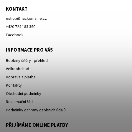
KONTAKT
eshop
@
hackomanie.cz
+420 724 183 390
Facebook
INFORMACE PRO VÁS
Bobbiny šňůry - přehled
Velkoobchod
Doprava a platba
Kontakty
Obchodní podmínky
Reklamační řád
Podmínky ochrany osobních údajů
PŘIJÍMÁME ONLINE PLATBY