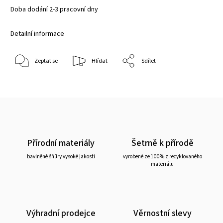
Doba dodání 2-3 pracovní dny
Detailní informace
Zeptat se
Hlídat
Sdílet
Přírodní materiály
Šetrně k přírodě
bavlněné šňůry vysoké jakosti
vyrobené ze 100% z recyklovaného
materiálu
Výhradní prodejce
Věrnostní slevy