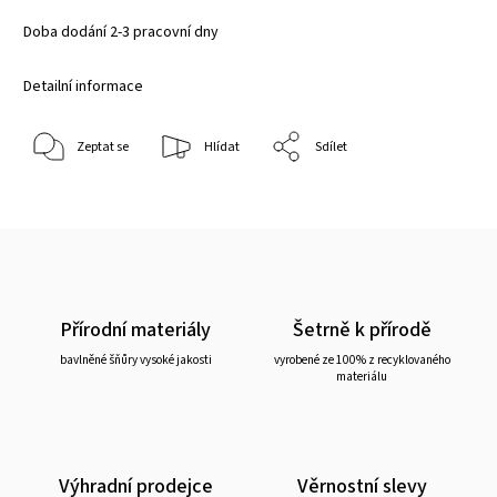
Doba dodání 2-3 pracovní dny
Detailní informace
Zeptat se
Hlídat
Sdílet
Přírodní materiály
Šetrně k přírodě
bavlněné šňůry vysoké jakosti
vyrobené ze 100% z recyklovaného
materiálu
Výhradní prodejce
Věrnostní slevy