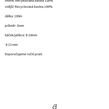
vnitřní: Recyklovaná bavlna 100%
vnější: Recyclovaná bavlna 100%
délka: 100m
průměr: 5mm
háček/jehlice: 8-10mm
8-12 mm
Doporučujeme ruční praní.
Facebook