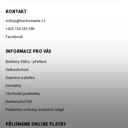
KONTAKT
eshop
@
hackomanie.cz
+420 724 183 390
Facebook
INFORMACE PRO VÁS
Bobbiny šňůry - přehled
Velkoobchod
Doprava a platba
Kontakty
Obchodní podmínky
Reklamační řád
Podmínky ochrany osobních údajů
PŘIJÍMÁME ONLINE PLATBY